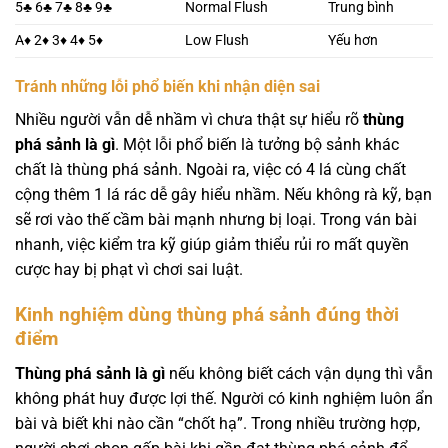
5♣ 6♣ 7♣ 8♣ 9♣
Normal Flush
Trung bình
A♦ 2♦ 3♦ 4♦ 5♦
Low Flush
Yếu hơn
Tránh những lỗi phổ biến khi nhận diện sai
Nhiều người vẫn dễ nhầm vì chưa thật sự hiểu rõ
thùng
phá sảnh là gì
. Một lỗi phổ biến là tưởng bộ sảnh khác
chất là thùng phá sảnh. Ngoài ra, việc có 4 lá cùng chất
cộng thêm 1 lá rác dễ gây hiểu nhầm. Nếu không rà kỹ, bạn
sẽ rơi vào thế cầm bài mạnh nhưng bị loại. Trong ván bài
nhanh, việc kiểm tra kỹ giúp giảm thiểu rủi ro mất quyền
cược hay bị phạt vì chơi sai luật.
Kinh nghiệm dùng thùng phá sảnh đúng thời
điểm
Thùng phá sảnh là gì
nếu không biết cách vận dụng thì vẫn
không phát huy được lợi thế. Người có kinh nghiệm luôn ẩn
bài và biết khi nào cần “chốt hạ”. Trong nhiều trường hợp,