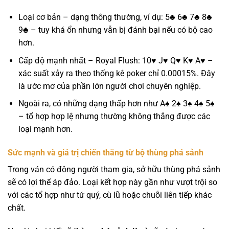
Loại cơ bản – dạng thông thường, ví dụ: 5♣ 6♣ 7♣ 8♣
9♣ – tuy khá ổn nhưng vẫn bị đánh bại nếu có bộ cao
hơn.
Cấp độ mạnh nhất – Royal Flush: 10♥ J♥ Q♥ K♥ A♥ –
xác suất xảy ra theo thống kê poker chỉ 0.00015%. Đây
là ước mơ của phần lớn người chơi chuyên nghiệp.
Ngoài ra, có những dạng thấp hơn như A♠ 2♠ 3♠ 4♠ 5♠
– tổ hợp hợp lệ nhưng thường không thắng được các
loại mạnh hơn.
Sức mạnh và giá trị chiến thắng từ bộ thùng phá sảnh
Trong ván có đông người tham gia, sở hữu thùng phá sảnh
sẽ có lợi thế áp đảo. Loại kết hợp này gần như vượt trội so
với các tổ hợp như tứ quý, cù lũ hoặc chuỗi liên tiếp khác
chất.