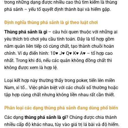
trong những dạng được nhiều cao thủ tìm kiếm là thùng
phá sảnh – yếu tố quyết định thành bại và hiếm gặp.
Định nghĩa thùng phá sảnh là gì theo luật chơi
Thùng phá sảnh là gì
– câu hỏi quen thuộc với những ai
yêu thích trò chơi yêu cầu tính toán. Đây là tổ hợp gồm
năm quân liên tiếp có cùng chất, tạo thành chuỗi hoàn
chỉnh. Ví dụ điển hình: 10♥ J♥ Q♥ K♥ A♥ – tổ hợp cao
nhất. Trong khi đó, nếu các quân không đồng chất thì
không được xem là hợp lệ.
Loại kết hợp này thường thấy trong poker, tiến lên miền
Nam, xì tố… Việc phân biệt với các chuỗi số thường hoặc
tập hợp cùng chất nhưng không liền nhau rất cần thiết.
Phân loại các dạng thùng phá sảnh đang dùng phổ biến
Các dạng
thùng phá sảnh là gì
? Chúng được chia thành
nhiều cấp độ khác nhau, tùy vào giá trị lá bài và độ hiếm.