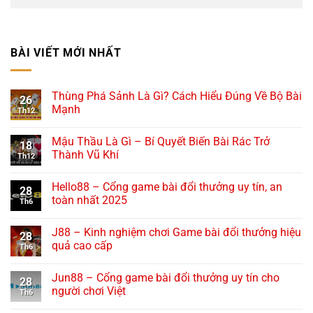
BÀI VIẾT MỚI NHẤT
Thùng Phá Sảnh Là Gì? Cách Hiểu Đúng Về Bộ Bài
26
Mạnh
Th12
Mậu Thầu Là Gì – Bí Quyết Biến Bài Rác Trở
18
Thành Vũ Khí
Th12
Hello88 – Cổng game bài đổi thưởng uy tín, an
28
toàn nhất 2025
Th6
J88 – Kinh nghiệm chơi Game bài đổi thưởng hiệu
28
quả cao cấp
Th6
Jun88 – Cổng game bài đổi thưởng uy tín cho
28
người chơi Việt
Th6