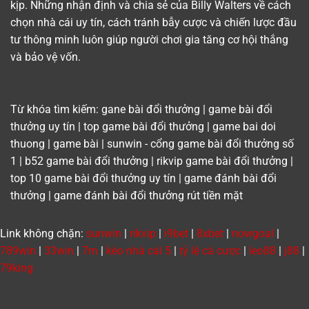
kịp. Những nhận định và chia sẻ của Billy Walters về cách
chọn nhà cái uy tín, cách tránh bẫy cược và chiến lược đầu
tư thông minh luôn giúp người chơi gia tăng cơ hội thắng
và bảo vệ vốn.
Từ khóa tìm kiếm: gane bài đổi thưởng | game bài đổi
thưởng uy tín | top game bài đổi thưởng | game bai doi
thuong | game bài | sunwin - cổng game bài đổi thưởng số
1 | b52 game bài đổi thưởng | rikvip game bài đổi thưởng |
top 10 game bài đổi thưởng uy tín | game đánh bài đổi
thưởng | game đánh bài đổi thưởng rút tiền mặt
Link không chặn:
sunwin
|
rikvip
|
i9bet
|
8xbet
|
nowgoal
|
789win
|
33win
|
7m
|
kèo nhà cái 5
|
tỷ lệ cá cược
|
leo88
|
j88
|
79king