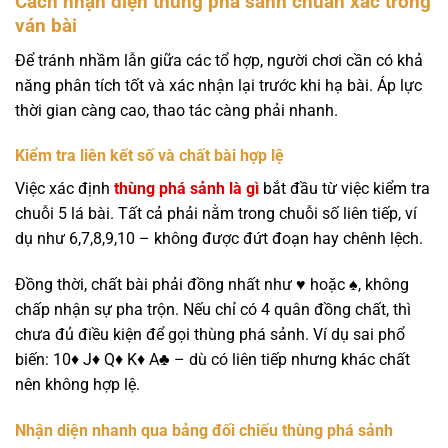
Cách nhận diện thùng phá sảnh chuẩn xác trong
ván bài
Để tránh nhầm lẫn giữa các tổ hợp, người chơi cần có khả
năng phân tích tốt và xác nhận lại trước khi hạ bài. Áp lực
thời gian càng cao, thao tác càng phải nhanh.
Kiểm tra liên kết số và chất bài hợp lệ
Việc xác định
thùng phá sảnh là gì
bắt đầu từ việc kiểm tra
chuỗi 5 lá bài. Tất cả phải nằm trong chuỗi số liên tiếp, ví
dụ như 6,7,8,9,10 – không được đứt đoạn hay chênh lệch.
Đồng thời, chất bài phải đồng nhất như ♥ hoặc ♠, không
chấp nhận sự pha trộn. Nếu chỉ có 4 quân đồng chất, thì
chưa đủ điều kiện để gọi thùng phá sảnh. Ví dụ sai phổ
biến: 10♦ J♦ Q♦ K♦ A♣ – dù có liên tiếp nhưng khác chất
nên không hợp lệ.
Nhận diện nhanh qua bảng đối chiếu thùng phá sảnh