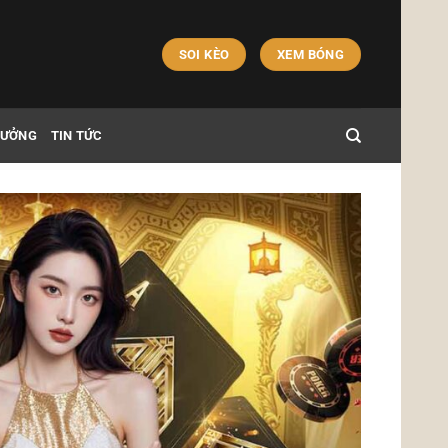
SOI KÈO
XEM BÓNG
THƯỞNG
TIN TỨC