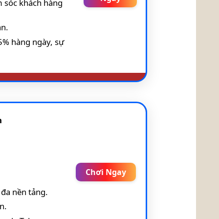
m sóc khách hàng
ản.
5% hàng ngày, sự
n
Chơi Ngay
 đa nền tảng.
n.