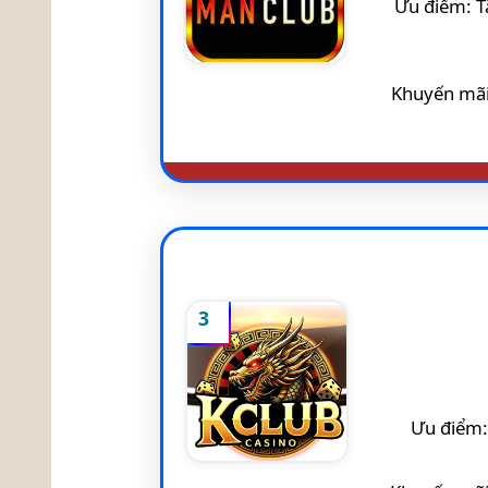
Ưu điểm: T
Khuyến mãi
3
Ưu điểm: 