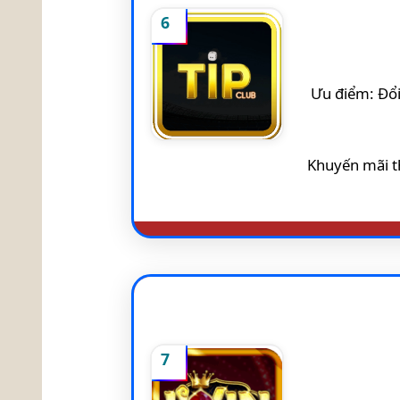
6
Ưu điểm: Đổi
Khuyến mãi th
7