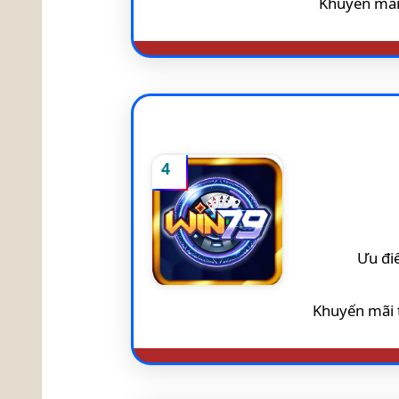
Khuyến mãi 
4
Ưu điể
Khuyến mãi 