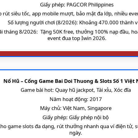
Giấy phép: PAGCOR Philippines
 rút siêu tốc, app mobile mượt, bảo mật đa lớp, nhiều ev
Số lượng người chơi (8/2026): Khoảng 470.000 thành v
i tháng 8/2026: Tặng 50K free, thưởng 100% nạp đầu, ho
event đua top Iwin 2026.
Nổ Hũ – Cổng Game Bai Doi Thuong & Slots Số 1 Việt
Game bài hot: Quay hũ jackpot, Tài xỉu, Xóc đĩa
Năm hoạt động: 2017
Máy chủ: Việt Nam, Singapore
Giấy phép: Giấy phép nội bộ
ho game slots đa dạng, rút thưởng nhanh qua ví điện tử, s
ngày.