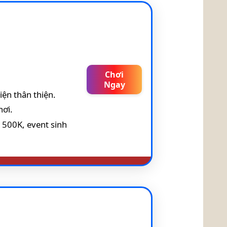
Chơi
Ngay
iện thân thiện.
hơi.
 500K, event sinh