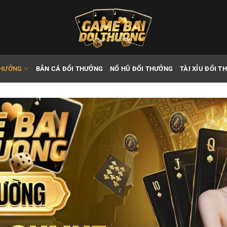
×
THƯỞNG
BẮN CÁ ĐỔI THƯỞNG
NỔ HŨ ĐỔI THƯỞNG
TÀI XỈU ĐỔI 