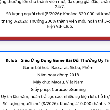
ặng thưởng lớn cho thành viên mới, đa dạng giải đấu, chă
24/7.
Số lượng người chơi (8/2026): Khoảng 320.000 tài kho
 tháng 8/2026: Thưởng 200% thành viên mới, hoàn trả 3–
kiện VIP Club.
Kclub – Siêu Ứng Dụng Game Bài Đổi Thưởng Uy Tí
Game bài hot: Baccarat, Sicbo, Phỏm
Năm hoạt động: 2018
Máy chủ: Macau, Việt Nam
Giấy phép: Curacao eGaming
Uy tín lâu năm, hoàn trả cực cao, nhiều sự kiện lớn, hỗ trợ
Số lượng người chơi (8/2026): Khoảng 410.000 thành viê