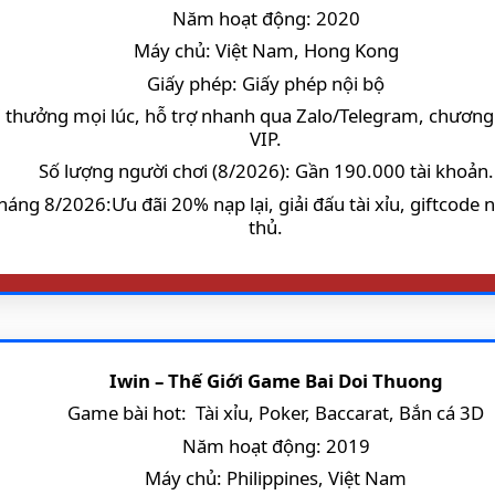
Năm hoạt động: 2020
Máy chủ: Việt Nam, Hong Kong
Giấy phép: Giấy phép nội bộ
 thưởng mọi lúc, hỗ trợ nhanh qua Zalo/Telegram, chương
VIP.
Số lượng người chơi (8/2026): Gần 190.000 tài khoản.
áng 8/2026:Ưu đãi 20% nạp lại, giải đấu tài xỉu, giftcode 
thủ.
Iwin – Thế Giới Game Bai Doi Thuong
Game bài hot: Tài xỉu, Poker, Baccarat, Bắn cá 3D
Năm hoạt động: 2019
Máy chủ: Philippines, Việt Nam