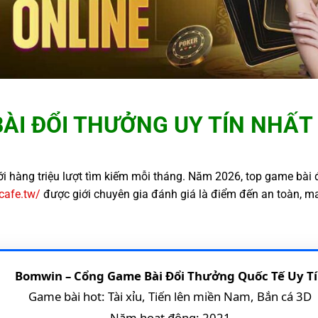
ÀI ĐỔI THƯỞNG UY TÍN NHẤT
i hàng triệu lượt tìm kiếm mỗi tháng. Năm 2026, top game bài đ
acafe.tw/
được giới chuyên gia đánh giá là điểm đến an toàn, ma
Bomwin – Cổng Game Bài Đổi Thưởng Quốc Tế Uy T
Game bài hot: Tài xỉu, Tiến lên miền Nam, Bắn cá 3D
Năm hoạt động: 2021