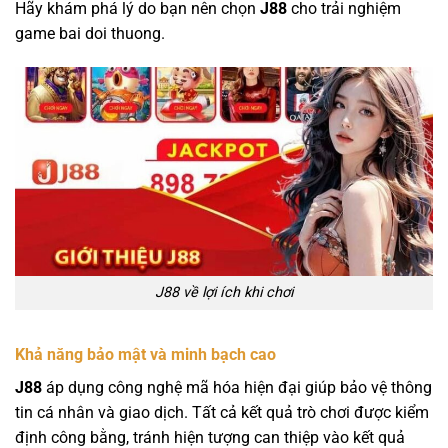
Hãy khám phá lý do bạn nên chọn
J88
cho trải nghiệm
game bai doi thuong.
J88 về lợi ích khi chơi
Khả năng bảo mật và minh bạch cao
J88
áp dụng công nghệ mã hóa hiện đại giúp bảo vệ thông
tin cá nhân và giao dịch. Tất cả kết quả trò chơi được kiểm
định công bằng, tránh hiện tượng can thiệp vào kết quả