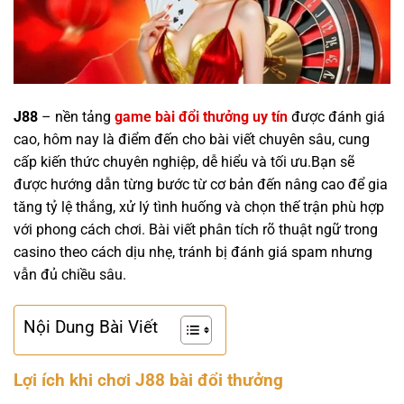
J88
– nền tảng
game bài đổi thưởng uy tín
được đánh giá
cao, hôm nay là điểm đến cho bài viết chuyên sâu, cung
cấp kiến thức chuyên nghiệp, dễ hiểu và tối ưu.Bạn sẽ
được hướng dẫn từng bước từ cơ bản đến nâng cao để gia
tăng tỷ lệ thắng, xử lý tình huống và chọn thế trận phù hợp
với phong cách chơi. Bài viết phân tích rõ thuật ngữ trong
casino theo cách dịu nhẹ, tránh bị đánh giá spam nhưng
vẫn đủ chiều sâu.
Nội Dung Bài Viết
Lợi ích khi chơi J88 bài đổi thưởng