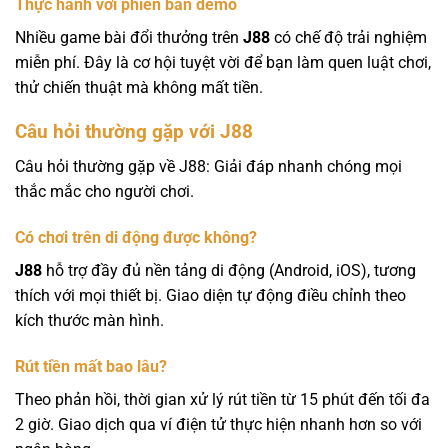
Thực hành với phiên bản demo
Nhiều game bài đổi thưởng trên
J88
có chế độ trải nghiệm
miễn phí. Đây là cơ hội tuyệt vời để bạn làm quen luật chơi,
thử chiến thuật mà không mất tiền.
Câu hỏi thường gặp với J88
Câu hỏi thường gặp về J88: Giải đáp nhanh chóng mọi
thắc mắc cho người chơi.
Có chơi trên di động được không?
J88
hỗ trợ đầy đủ nền tảng di động (Android, iOS), tương
thích với mọi thiết bị. Giao diện tự động điều chỉnh theo
kích thước màn hình.
Rút tiền mất bao lâu?
Theo phản hồi, thời gian xử lý rút tiền từ 15 phút đến tối đa
2 giờ. Giao dịch qua ví điện tử thực hiện nhanh hơn so với