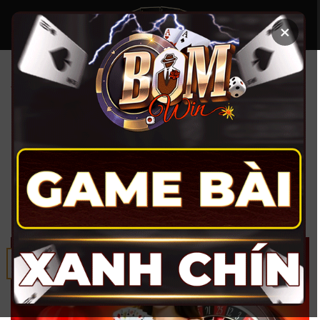
Chuyển
đến
×
nội
dung
Trang Chủ Game Bài Đổi Thưởng
»
Tin Tức
»
J88 – Kinh
nghiệm chơi Game bài đổi thưởng hiệu quả cao cấp
TIN TỨC
J88 – Kinh nghiệm chơi Game bài đổi
thưởng hiệu quả cao cấp
ĐÃ ĐĂNG TRÊN
THÁNG 6 28, 2025
BỞI
BILLY WALTERS
28
Th6