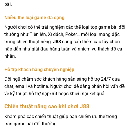
bài.
Nhiều thể loại game đa dạng
Người chơi có thể trải nghiệm các thể loại top game bài đổi
thưởng như Tiến lên, Xì dách, Poker… mỗi loại mang đặc
trưng chiến thuật riêng.
J
88
cung cấp thêm các tùy chọn
hấp dẫn như giải đấu hàng tuần và nhiệm vụ thách đố cá
nhân.
Hỗ trợ khách hàng chuyên nghiệp
Đội ngũ chăm sóc khách hàng sẵn sàng hỗ trợ 24/7 qua
chat, email và hotline. Người chơi dễ dàng phản hồi vấn đề
về kỹ thuật, hỗ trợ nạp/rút hoặc khiếu nại kết quả.
Chiến thuật nâng cao khi chơi J88
Khám phá các chiến thuật giúp bạn chiếm ưu thế trong
trận game bài đổi thưởng.