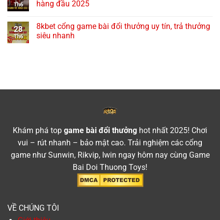
hàng đầu 2025
Th6
8kbet cổng game bài đổi thưởng uy tín, trả thưởng
28
siêu nhanh
Th6
Khám phá top
game bài đổi thưởng
hot nhất 2025! Chơi
vui – rút nhanh – bảo mật cao. Trải nghiệm các cổng
game như Sunwin, Rikvip, Iwin ngay hôm nay cùng Game
Bai Doi Thuong Toys!
VỀ CHÚNG TÔI