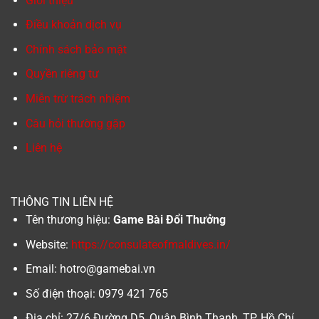
Giới thiệu
Điều khoản dịch vụ
Chính sách bảo mật
Quyền riêng tư
Miễn trừ trách nhiệm
Câu hỏi thường gặp
Liên hệ
THÔNG TIN LIÊN HỆ
Tên thương hiệu:
Game Bài Đổi Thưởng
Website:
https://consulateofmaldives.in/
Email:
hotro@gamebai.vn
Số điện thoại: 0979 421 765
Địa chỉ: 27/6 Đường D5, Quận Bình Thạnh, TP. Hồ Chí